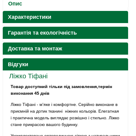
Опис
Характеристики
Гарантія та екологічність
Доставка та монтаж
Відгуки
Ліжко Тіфані
Товар доступний тільки під замовлення,термін
виконання
45 днів
Ліжко Тіфані - м'яке і комфортне. Серійно виконане в
приємній на дотик тканині ніжних кольорів. Елегатная
і практична модель виглядає розкішно і стильно. Ліжко
стане прикрасою вашого будинку.
Укомплектоване ортопедичною сіткою з натуральними