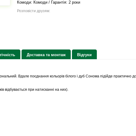
Комоди: Комоди / Гарантія: 2 роки
Розповісти друзям:
гічність
Доставка та монтаж
Відгуки
ональний. Вдале поєднання кольорів білого і дуб Сонома підійде практично до
ів відбувається при натисканні на них).