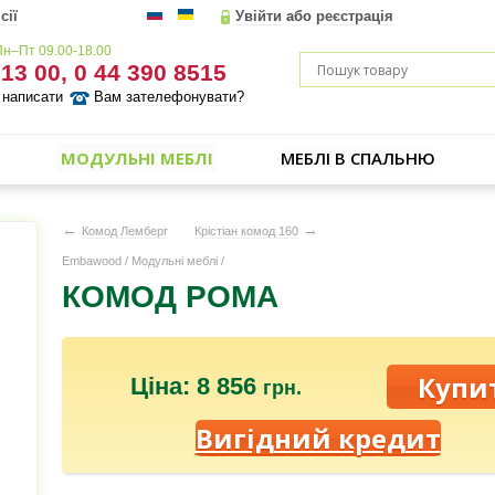
сії
Увійти
або
реєстрація
Пн–Пт 09.00-18.00
 13 00, 0 44 390 8515
написати
Вам зателефонувати?
МОДУЛЬНІ МЕБЛІ
МЕБЛІ В СПАЛЬНЮ
←
→
Комод Лемберг
Крістіан комод 160
Embawood
/
Модульні меблі
/
КОМОД РОМА
Ціна: 8 856
грн.
Вигідний кредит