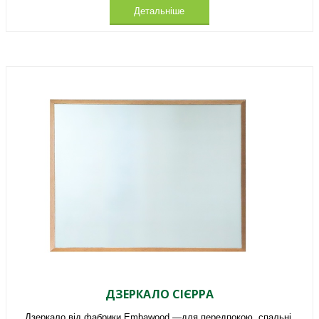
Детальніше
ДЗЕРКАЛО СІЄРРА
Дзеркало від фабрики Embawood —для передпокою, спальні.